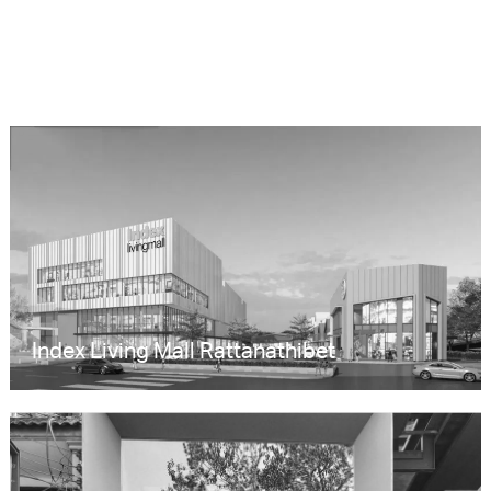
Index Living Mall Rattanathibet