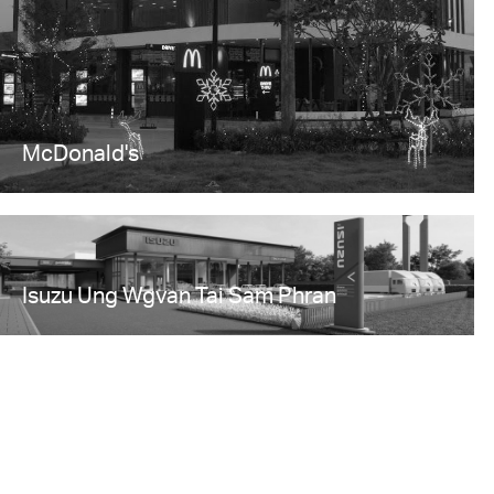
McDonald's
Isuzu Ung Wgvan Tai Sam Phran