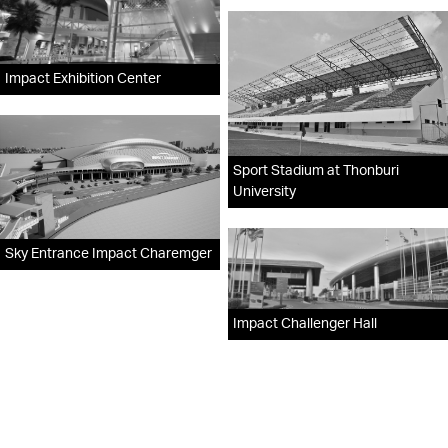
Impact Exhibition Center
Sport Stadium at Thonburi
University
Sky Entrance Impact Charemger
Impact Challenger Hall