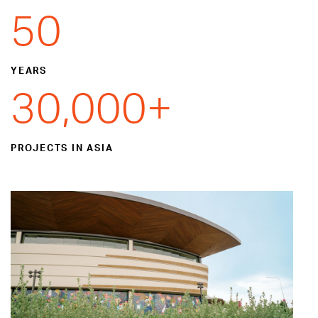
50
YEARS
30,000
+
PROJECTS IN ASIA