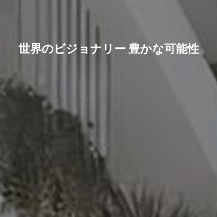
我々を建設業界のリーダーへと導
VCONは世界をリードする 建築資
4000万平方メートル以上のホロー
いてくださったお客様に対して、
世界のビジョナリー 豊かな可能性
材サプライヤーとしての地位を築
高品質なサービスを提供すること
コア実績をもち、
いています。
を約束致します。