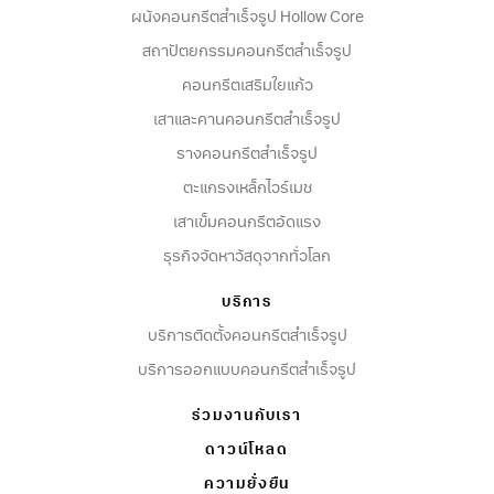
ผนังคอนกรีตสําเร็จรูป Hollow Core
สถาปัตยกรรมคอนกรีตสําเร็จรูป
คอนกรีตเสริมใยแก้ว
เสาและคานคอนกรีตสำเร็จรูป
รางคอนกรีตสำเร็จรูป
ตะแกรงเหล็กไวร์เมช
เสาเข็มคอนกรีตอัดแรง
ธุรกิจจัดหาวัสดุจากทั่วโลก
บริการ
บริการติดตั้งคอนกรีตสำเร็จรูป
บริการออกแบบคอนกรีตสำเร็จรูป
ร่วมงานกับเรา
ดาวน์โหลด
ความยั่งยืน