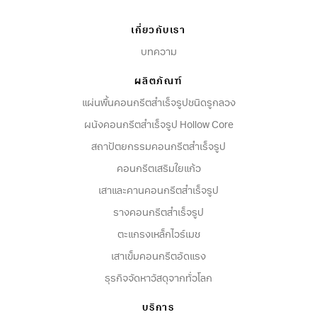
เกี่ยวกับเรา
บทความ
ผลิตภัณฑ์
แผ่นพื้นคอนกรีตสำเร็จรูปชนิดรูกลวง
ผนังคอนกรีตสําเร็จรูป Hollow Core
สถาปัตยกรรมคอนกรีตสําเร็จรูป
คอนกรีตเสริมใยแก้ว
เสาและคานคอนกรีตสำเร็จรูป
รางคอนกรีตสำเร็จรูป
ตะแกรงเหล็กไวร์เมช
เสาเข็มคอนกรีตอัดแรง
ธุรกิจจัดหาวัสดุจากทั่วโลก
บริการ