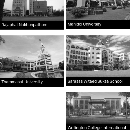
Mahidol University
Rajaphat Nakhonpathom
Sarasas Witaed Suksa School
Thammasat University
Wellington College International