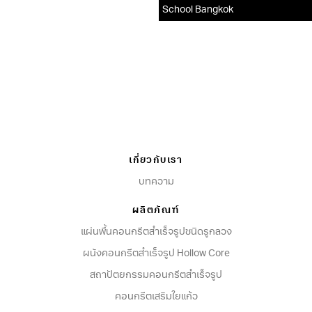
School Bangkok
เกี่ยวกับเรา
บทความ
ผลิตภัณฑ์
แผ่นพื้นคอนกรีตสำเร็จรูปชนิดรูกลวง
ผนังคอนกรีตสําเร็จรูป Hollow Core
สถาปัตยกรรมคอนกรีตสําเร็จรูป
คอนกรีตเสริมใยแก้ว